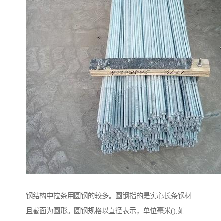
钢结构中拉条用圆钢的较多。圆钢指的是实心长条钢材
且截面为圆形。圆钢规格以直径表示，单位毫米(),如