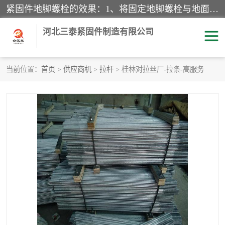
紧固件地脚螺栓的效果：1、将固定地脚螺栓与地面用水泥等物品灌溉在一起，可用来固定较小振荡和冲击的设备。2、活动地脚是一种可拆卸的地脚螺栓，可以固定有激烈振荡和冲击的大型机器设备。3、胀锚地脚螺栓用于固定比较简略且重量轻的设备，辅佐设备长期处于静止状态下。4、粘接地脚螺栓为一种使用广泛且常见的设备，它也是用来固定简略设备的小件。
河北三泰紧固件制造有限公司
当前位置：
首页
>
供应商机
>
拉杆
> 桂林对拉丝厂-拉条-高服务
地脚螺栓
钢结构螺栓
焊钉
拉杆
螺栓
悬挑梁拉杆
高强度