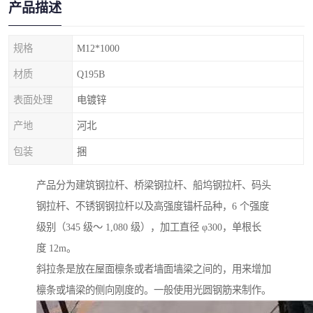
产品描述
规格
M12*1000
材质
Q195B
表面处理
电镀锌
产地
河北
包装
捆
产品分为建筑钢拉杆、桥梁钢拉杆、船坞钢拉杆、码头
钢拉杆、不锈钢钢拉杆以及高强度锚杆品种，6 个强度
级别（345 级～ 1,080 级），加工直径 φ300，单根长
度 12m。
斜拉条是放在屋面檩条或者墙面墙梁之间的，用来增加
檩条或墙梁的侧向刚度的。一般使用光圆钢筋来制作。