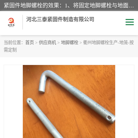
紧固件地脚螺栓的效果：1、将固定地脚螺栓与地面用水泥等物品灌溉在一起，可用来固定较小振荡和冲击的设备。2、活动地脚是一种可拆卸的地脚螺栓，可以固定有激烈振荡和冲击的大型机器设备。3、胀锚地脚螺栓用于固定比较简略且重量轻的设备，辅佐设备长期处于静止状态下。4、粘接地脚螺栓为一种使用广泛且常见的设备，它也是用来固定简略设备的小件。
河北三泰紧固件制造有限公司
当前位置：
首页
>
供应商机
>
地脚螺栓
> 衢州地脚螺栓生产-地笼-按
需定制
地脚螺栓
钢结构螺栓
焊钉
拉杆
螺栓
悬挑梁拉杆
高强度