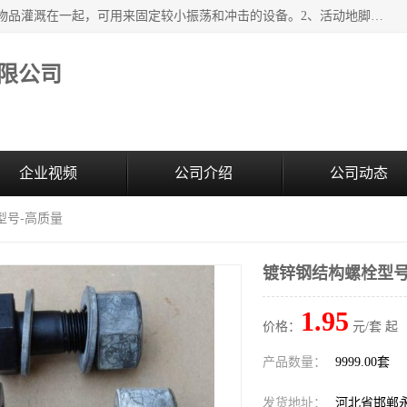
紧固件地脚螺栓的效果：1、将固定地脚螺栓与地面用水泥等物品灌溉在一起，可用来固定较小振荡和冲击的设备。2、活动地脚是一种可拆卸的地脚螺栓，可以固定有激烈振荡和冲击的大型机器设备。3、胀锚地脚螺栓用于固定比较简略且重量轻的设备，辅佐设备长期处于静止状态下。4、粘接地脚螺栓为一种使用广泛且常见的设备，它也是用来固定简略设备的小件。
限公司
企业视频
公司介绍
公司动态
型号-高质量
镀锌钢结构螺栓型号
1.95
价格：
元/套 起
产品数量：
9999.00套
发货地址：
河北省邯郸