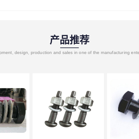
产品推荐
ment, design, production and sales in one of the manufacturing ent