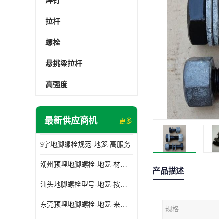
焊钉
拉杆
螺栓
悬挑梁拉杆
高强度
最新供应商机
更多
9字地脚螺栓规范-地笼-高服务
潮州预埋地脚螺栓-地笼-材质齐全
产品描述
汕头地脚螺栓型号-地笼-按需定制
东莞预埋地脚螺栓-地笼-来图可定制
规格