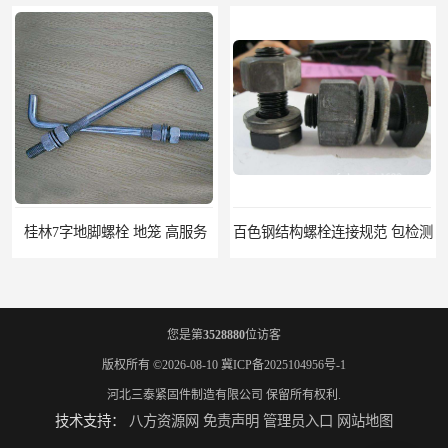
桂林7字地脚螺栓 地笼 高服务
百色钢结构螺栓连接规范 包检测
您是第
3528880
位访客
版权所有 ©2026-08-10
冀ICP备2025104956号-1
河北三泰紧固件制造有限公司
保留所有权利.
技术支持：
八方资源网
免责声明
管理员入口
网站地图