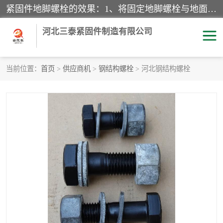
紧固件地脚螺栓的效果：1、将固定地脚螺栓与地面用水泥等物品灌溉在一起，可用来固定较小振荡和冲击的设备。2、活动地脚是一种可拆卸的地脚螺栓，可以固定有激烈振荡和冲击的大型机器设备。3、胀锚地脚螺栓用于固定比较简略且重量轻的设备，辅佐设备长期处于静止状态下。4、粘接地脚螺栓为一种使用广泛且常见的设备，它也是用来固定简略设备的小件。
河北三泰紧固件制造有限公司
当前位置：
首页
>
供应商机
>
钢结构螺栓
> 河北钢结构螺栓
地脚螺栓
钢结构螺栓
焊钉
拉杆
螺栓
悬挑梁拉杆
高强度