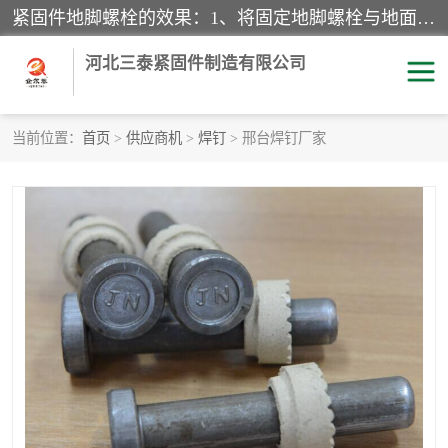
紧固件地脚螺栓的效果：1、将固定地脚螺栓与地面用水泥等物品灌溉在一起，可用来固定较小振荡和冲击的设备。2、活动地脚是一种可拆卸的地脚螺栓，可以固定有激烈振荡和冲击的大型机器设备。3、胀锚地脚螺栓用于固定比较简略且重量轻的设备，辅佐设备长期处于静止状态下。4、粘接地脚螺栓为一种使用广泛且常见的设备，它也是用来固定简略设备的小件。
河北三泰紧固件制造有限公司
当前位置：
首页
>
供应商机
>
焊钉
> 邢台焊钉厂家
地脚螺栓
钢结构螺栓
焊钉
拉杆
螺栓
悬挑梁拉杆
高强度