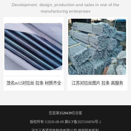
Development, design, production and sales in one of the
manufacturing enterprises
茂名m12对拉丝 拉条 材质齐全
江苏对拉丝图片 拉条 高服务
您是第
3520439
位访客
版权所有 ©2026-08-09
冀ICP备2025104956号-1
河北三泰紧固件制造有限公司
保留所有权利.