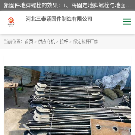
紧固件地脚螺栓的效果：1、将固定地脚螺栓与地面用水泥等物品灌溉在一起，可用来固定较小振荡和冲击的设备。2、活动地脚是一种可拆卸的地脚螺栓，可以固定有激烈振荡和冲击的大型机器设备。3、胀锚地脚螺栓用于固定比较简略且重量轻的设备，辅佐设备长期处于静止状态下。4、粘接地脚螺栓为一种使用广泛且常见的设备，它也是用来固定简略设备的小件。
河北三泰紧固件制造有限公司
当前位置：
首页
>
供应商机
>
拉杆
> 保定拉杆厂家
地脚螺栓
钢结构螺栓
焊钉
拉杆
螺栓
悬挑梁拉杆
高强度